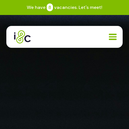
We have
8
vacancies. Let's meet!
Expertise
Community
Jobs
Blogs
About
Search
Contact us